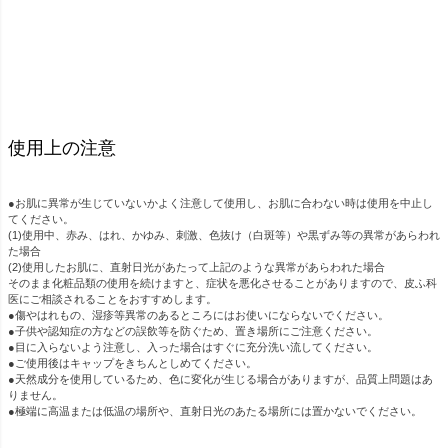
使用上の注意
●お肌に異常が生じていないかよく注意して使用し、お肌に合わない時は使用を中止し
てください。
(1)使用中、赤み、はれ、かゆみ、刺激、色抜け（白斑等）や黒ずみ等の異常があらわれ
た場合
(2)使用したお肌に、直射日光があたって上記のような異常があらわれた場合
そのまま化粧品類の使用を続けますと、症状を悪化させることがありますので、皮ふ科
医にご相談されることをおすすめします。
●傷やはれもの、湿疹等異常のあるところにはお使いにならないでください。
●子供や認知症の方などの誤飲等を防ぐため、置き場所にご注意ください。
●目に入らないよう注意し、入った場合はすぐに充分洗い流してください。
●ご使用後はキャップをきちんとしめてください。
●天然成分を使用しているため、色に変化が生じる場合がありますが、品質上問題はあ
りません。
●極端に高温または低温の場所や、直射日光のあたる場所には置かないでください。