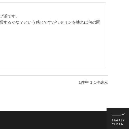
プ派です。

燥するかな？という感じですがワセリンを塗れば何の問
1
件中
1
-
1
件表示